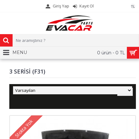
Giriş Yap
Kayıt Ol
TL
MENU
0 ürün - 0 TL
3 SERİSİ (F31)
Stokta Yok