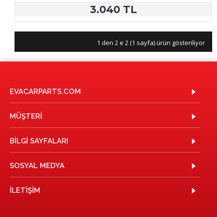
3.040 TL
1 den 2 e 2 (1 sayfa) ürün gösteriliyor
EVACARPARTS.COM
MÜŞTERI
BILGI SAYFALARI
SOSYAL MEDYA
İLETIŞIM