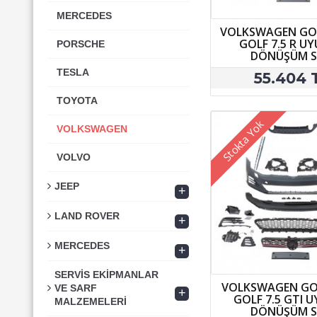
MERCEDES
VOLKSWAGEN GOL
GOLF 7.5 R U
PORSCHE
DÖNÜŞÜM S
TESLA
55.404 
TOYOTA
Stokta Yok
VOLKSWAGEN
VOLVO
JEEP
+
LAND ROVER
+
MERCEDES
+
SERVİS EKİPMANLAR
VOLKSWAGEN GOL
VE SARF
+
GOLF 7.5 GTI 
MALZEMELERİ
DÖNÜŞÜM S