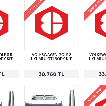
Stokta Yok
Stokta Yok
LF 8 R-
VOLKSWAGEN GOLF 8
VOLKSWA
ODY KIT
UYUMLU GTI BODY KIT
UYUMLU B
TL
38.760 TL
33
Stokta Yok