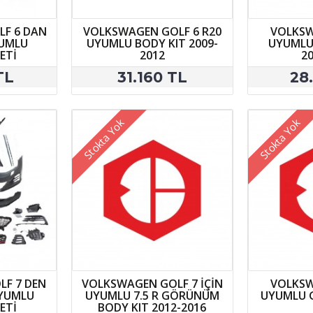
F 6 DAN
VOLKSWAGEN GOLF 6 R20
VOLKSW
YUMLU
UYUMLU BODY KIT 2009-
UYUMLU 
ETİ
2012
2
TL
31.160 TL
28
Stokta Yok
Stokta Yok
F 7 DEN
VOLKSWAGEN GOLF 7 İÇİN
VOLKSW
UYUMLU
UYUMLU 7.5 R GÖRÜNÜM
UYUMLU G
ETİ
BODY KIT 2012-2016