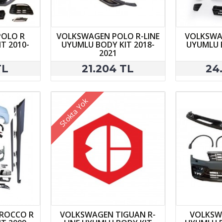
OLO R
VOLKSWAGEN POLO R-LINE
VOLKSWA
T 2010-
UYUMLU BODY KIT 2018-
UYUMLU B
2021
TL
21.204 TL
24
Stokta Yok
ROCCO R
VOLKSWAGEN TIGUAN R-
VOLKSW