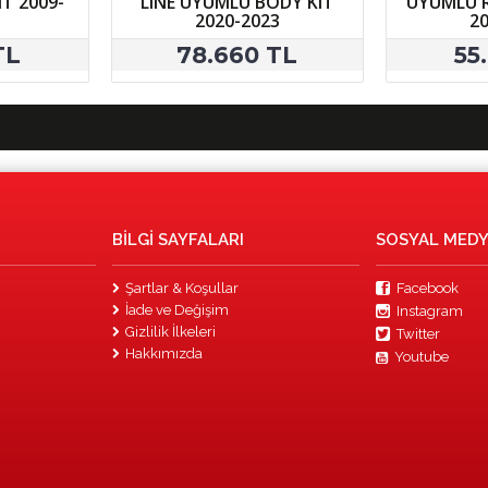
T 2009-
LINE UYUMLU BODY KIT
UYUMLU R
2020-2023
2
TL
78.660 TL
55
BILGI SAYFALARI
SOSYAL MED
Şartlar & Koşullar
Facebook
İade ve Değişim
Instagram
Gizlilik İlkeleri
Twitter
Hakkımızda
Youtube