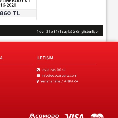
-LINE BODY KIT
016-2020
.860 TL
1 den 31 e 31 (1 sayfa) ürün gösteriliyor
YA
İLETIŞIM
0532 795 66 12
info@evacarparts.com
Yenimahalle / ANKARA