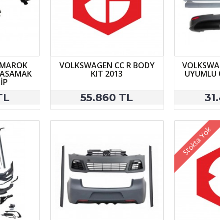
AMAROK
VOLKSWAGEN CC R BODY
VOLKSWAG
 BASAMAK
KIT 2013
UYUMLU 0
İP
TL
55.860 TL
31
Stokta Yok