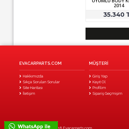
UYUMLU BODY KI
2014
35.340 
EVACARPARTS.COM
MÜŞTERI
Hakkımızda
Giriş Yap
Sıkça Sorulan Sorular
Kayıt Ol
Site Haritası
Profilim
İletişim
Sipariş Geçmişim
Tüm Hakları Saklıdır © 2018 Evacarparts.com