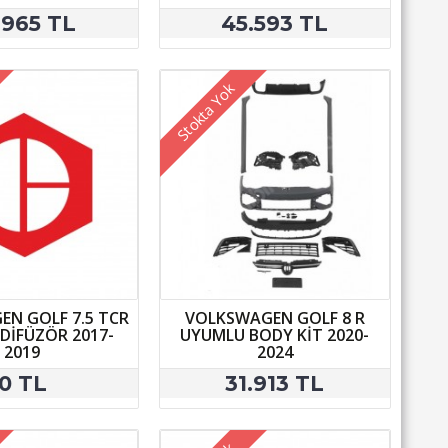
.965 TL
45.593 TL
Stokta Yok
N GOLF 7.5 TCR
VOLKSWAGEN GOLF 8 R
DİFÜZÖR 2017-
UYUMLU BODY KİT 2020-
2019
2024
0 TL
31.913 TL