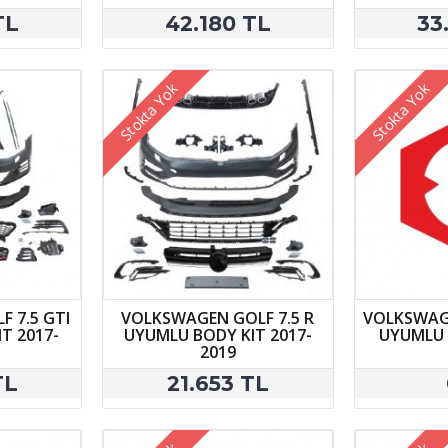
TL
42.180 TL
33
Stokta Yok
Stokta Yok
 7.5 GTI
VOLKSWAGEN GOLF 7.5 R
VOLKSWAGE
T 2017-
UYUMLU BODY KIT 2017-
UYUMLU 
2019
TL
21.653 TL