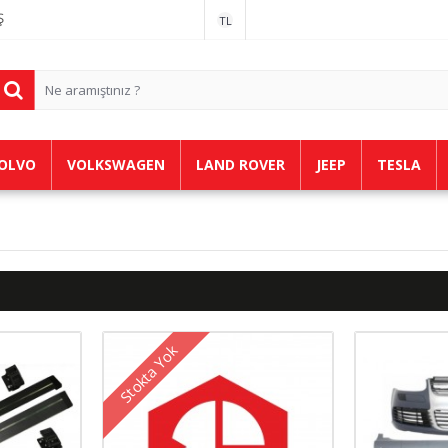
Ş
TL
OLVO
VOLKSWAGEN
LAND ROVER
JEEP
TESLA
Stokta Yok