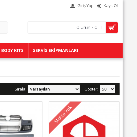
Giriş Yap
Kayıt Ol
0 ürün - 0 TL
BODY KITS
SERVİS EKİPMANLARI
Sırala:
Göster:
Stokta Yok