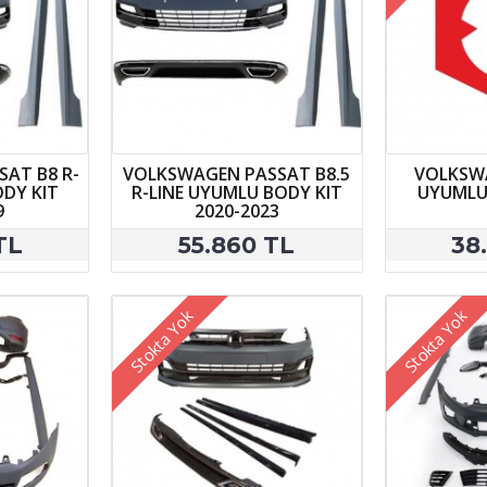
AT B8 R-
VOLKSWAGEN PASSAT B8.5
VOLKSW
ODY KIT
R-LINE UYUMLU BODY KIT
UYUMLU 
9
2020-2023
TL
55.860 TL
38
Stokta Yok
Stokta Yok