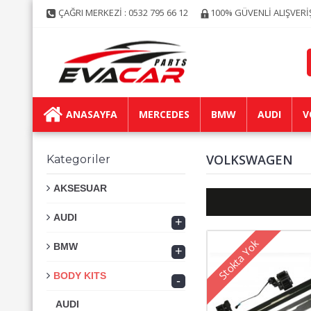
ÇAĞRI MERKEZİ : 0532 795 66 12
100% GÜVENLİ ALIŞVERİ
ANASAYFA
MERCEDES
BMW
AUDI
V
VOLKSWAGEN
Kategoriler
AKSESUAR
AUDI
+
Stokta Yok
BMW
+
BODY KITS
-
AUDI