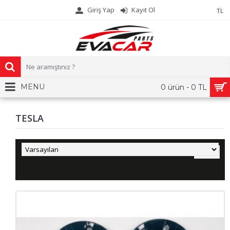
Giriş Yap
Kayıt Ol
TL
MENU
0 ürün - 0 TL
TESLA