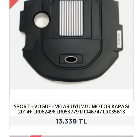
SPORT - VOGUE - VELAR UYUMLU MOTOR KAPAĞI
2014+ LR062496 LR053779 LR046747 LR035613
13.338 TL