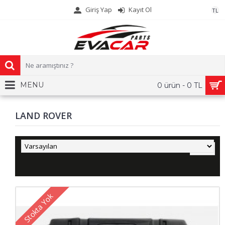
Giriş Yap
Kayıt Ol
TL
MENU
0 ürün - 0 TL
LAND ROVER
Stokta Yok