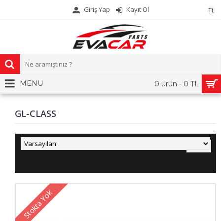
Giriş Yap
Kayıt Ol
TL
MENU
0 ürün - 0 TL
GL-CLASS
Stokta Yok