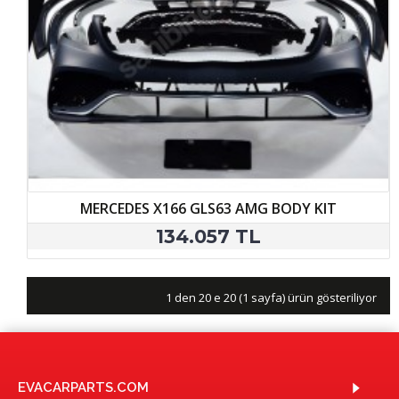
MERCEDES X166 GLS63 AMG BODY KIT
134.057 TL
1 den 20 e 20 (1 sayfa) ürün gösteriliyor
EVACARPARTS.COM