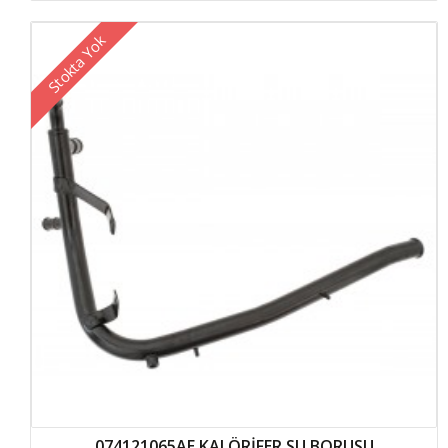
Stokta Yok
074121065AE KALÖRİFER SU BORUSU