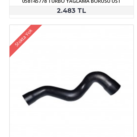
058145778 TURBO YAĞLAMA BORUSU ÜST
2.483 TL
Stokta Yok