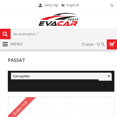
Giriş Yap
Kayıt Ol
TL
MENU
0 ürün - 0 TL
PASSAT
Stokta Yok