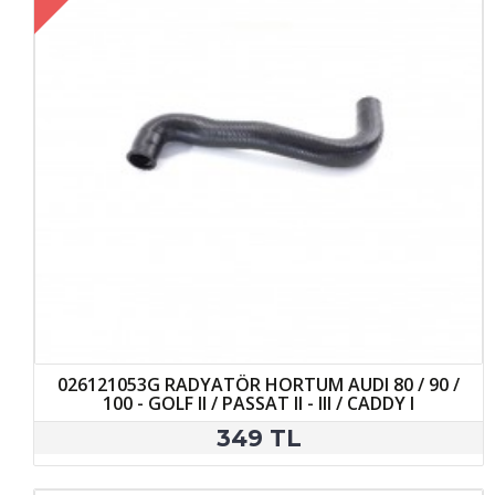
026121053G RADYATÖR HORTUM AUDI 80 / 90 /
100 - GOLF II / PASSAT II - III / CADDY I
349 TL