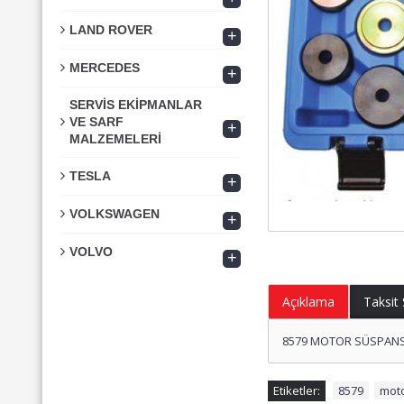
LAND ROVER
+
MERCEDES
+
SERVİS EKİPMANLAR
VE SARF
+
MALZEMELERİ
TESLA
+
VOLKSWAGEN
+
VOLVO
+
Açıklama
Taksit
8579 MOTOR SÜSPANSİY
Etiketler:
8579
,
mot