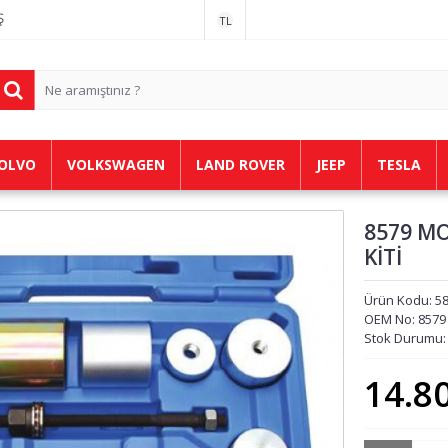
Ş
TL
OLVO
VOLKSWAGEN
LAND ROVER
JEEP
TESLA
8579 M
KİTİ
Ürün Kodu:
5
OEM No:
8579
Stok Durumu
14.8