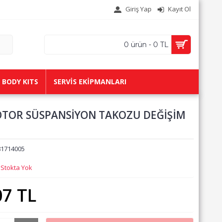
Giriş Yap
Kayıt Ol
0 ürün - 0 TL
BODY KITS
SERVİS EKİPMANLARI
OTOR SÜSPANSİYON TAKOZU DEĞİŞİM
81714005
:
Stokta Yok
07 TL