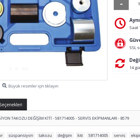
-
Aynı
Saat 
Güve
SSL s
Deği
14 gü
Büyük resimler için tıklayın
 Seçenekleri
ON TAKOZU DEĞİŞİM KİTİ - 581714005 - SERVİS EKİPMANLARI - 8579
or
,
süspansiyon
,
takozu
,
değişim
,
kiti
,
581714005
,
servis
,
ekip