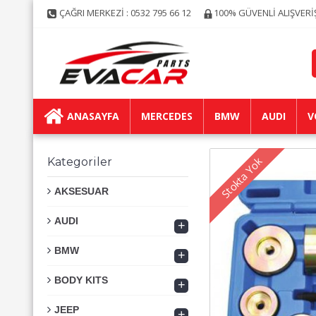
ÇAĞRI MERKEZİ : 0532 795 66 12
100% GÜVENLİ ALIŞVERİ
ANASAYFA
MERCEDES
BMW
AUDI
V
Stokta Yok
Kategoriler
AKSESUAR
AUDI
+
BMW
+
BODY KITS
+
JEEP
+