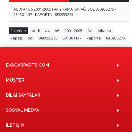
AUDI A4 B6 2001-2005 FAR YIKAMA KAPAĞI SOL 8E0955275 -
531301147 - KAPORTA - 8E0955275
Etiketler:
audi
,
a4
,
b6
,
2001-2005
,
far
,
yikama
,
kapaği
,
sol
,
8e0955275
,
531301147
,
kaporta
,
8e0955275
EVACARPARTS.COM
MÜŞTERI
BILGI SAYFALARI
SOSYAL MEDYA
İLETIŞIM