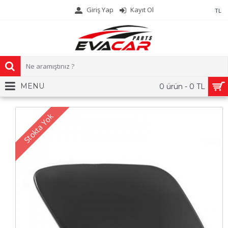
Giriş Yap
Kayıt Ol
TL
MENU
0 ürün - 0 TL
Stokta Yok