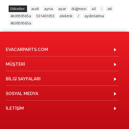
Etiketler:
audi
,
ayna
,
ayar
,
düğmesi
,
a3
,
-
,
a6
,
4b0959565a
,
531401053
,
elektrik
,
/
,
aydinlatma
,
4b0959565a
EVACARPARTS.COM
MÜŞTERI
BILGI SAYFALARI
SOSYAL MEDYA
İLETIŞIM