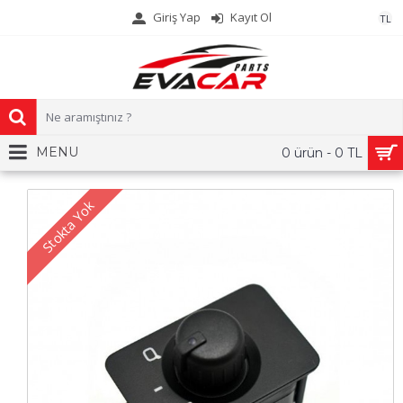
Giriş Yap
Kayıt Ol
TL
MENU
0 ürün - 0 TL
Stokta Yok