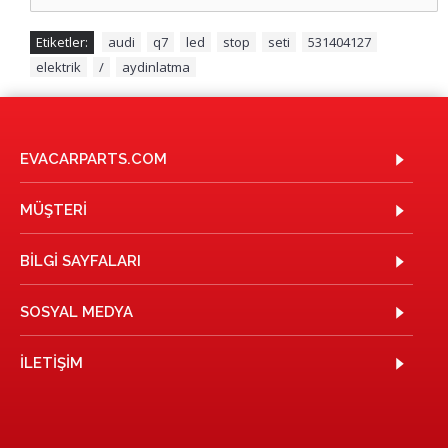
Etiketler:
audi
,
q7
,
led
,
stop
,
seti
,
531404127
,
elektrik
,
/
,
aydinlatma
EVACARPARTS.COM
MÜŞTERI
BILGI SAYFALARI
SOSYAL MEDYA
İLETIŞIM