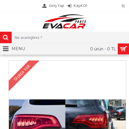
Giriş Yap
Kayıt Ol
TL
MENU
0 ürün - 0 TL
Stokta Yok