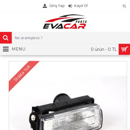
Giriş Yap
Kayıt Ol
TL
MENU
0 ürün - 0 TL
Stokta Yok