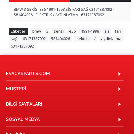
BMW 3 SERİSİ E36 1991-1998 SİS FARI SAĞ 63171387092 -
581404026 - ELEKTRİK / AYDINLATMA - 63171387092
Etiketler:
bmw
,
3
,
serisi
,
e36
,
1991-1998
,
sis
,
fari
,
sağ
,
63171387092
,
581404026
,
elektrik
,
/
,
aydinlatma
,
63171387092
EVACARPARTS.COM
MÜŞTERI
BILGI SAYFALARI
SOSYAL MEDYA