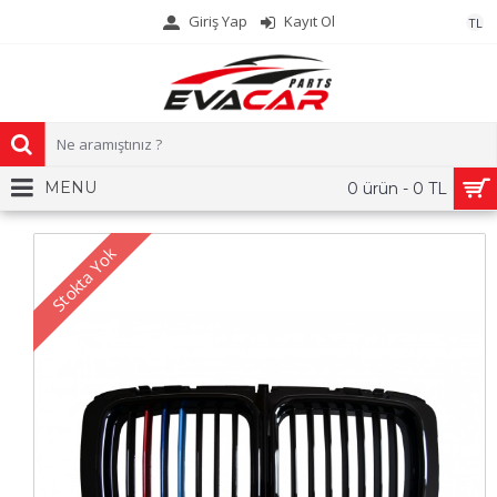
Giriş Yap
Kayıt Ol
TL
MENU
0 ürün - 0 TL
Stokta Yok