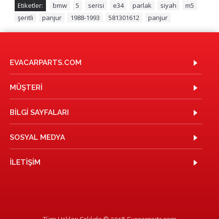
Etiketler:
bmw
,
5
,
serisi
,
e34
,
parlak
,
siyah
,
m5
,
şeritli
,
panjur
,
1988-1993
,
581301612
,
panjur
EVACARPARTS.COM
MÜŞTERI
BILGI SAYFALARI
SOSYAL MEDYA
İLETIŞIM