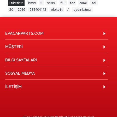
Etiketler:
bmw
,
5
,
serisi
,
f10
,
far
,
cami
,
sol
,
2011-2016
,
581404113
,
elektrik
,
/
,
aydinlatma
EVACARPARTS.COM
MÜŞTERI
BILGI SAYFALARI
SOSYAL MEDYA
İLETIŞIM