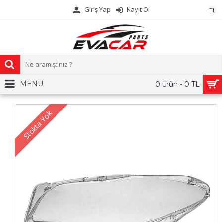
Giriş Yap
Kayıt Ol
TL
MENU
0 ürün - 0 TL
Stokta Yok