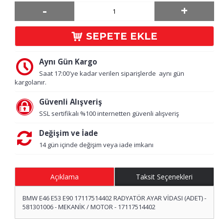
-
+
SEPETE EKLE
Aynı Gün Kargo
Saat 17:00'ye kadar verilen siparişlerde aynı gün
kargolanır.
Güvenli Alışveriş
SSL sertifikalı %100 internetten güvenli alışveriş
Değişim ve İade
14 gün içinde değişim veya iade imkanı
Açıklama
Taksit Seçenekleri
BMW E46 E53 E90 17117514402 RADYATÖR AYAR VİDASI (ADET) -
581301006 - MEKANİK / MOTOR - 17117514402