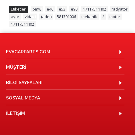
Etiketler:
bmw
,
e46
,
e53
,
e90
,
17117514402
,
radyatör
,
ayar
,
vidasi
,
(adet)
,
581301006
,
mekanik
,
/
,
motor
,
17117514402
EVACARPARTS.COM
MÜŞTERI
BILGI SAYFALARI
SOSYAL MEDYA
İLETIŞIM