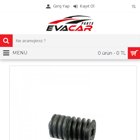
Giriş Yap
Kayıt Ol
TL
MENU
0 ürün - 0 TL