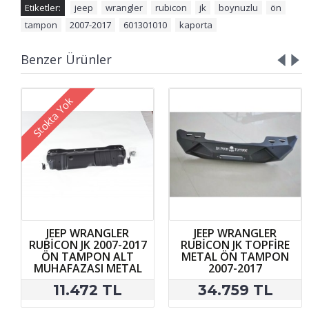
Etiketler:
jeep
,
wrangler
,
rubicon
,
jk
,
boynuzlu
,
ön
,
tampon
,
2007-2017
,
601301010
,
kaporta
Benzer Ürünler
Stokta Yok
JEEP WRANGLER
JEEP WRANGLER
RUBİCON JK 2007-2017
RUBİCON JK TOPFİRE
ÖN TAMPON ALT
METAL ÖN TAMPON
MUHAFAZASI METAL
2007-2017
11.472 TL
34.759 TL