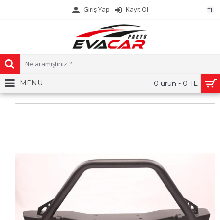
Giriş Yap
Kayıt Ol
TL
MENU
0 ürün - 0 TL