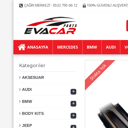
ÇAĞRI MERKEZİ : 0532 795 66 12
100% GÜVENLİ ALIŞVERİ
ANASAYFA
MERCEDES
BMW
AUDI
V
Stokta Yok
Kategoriler
AKSESUAR
AUDI
+
BMW
+
BODY KITS
+
JEEP
+