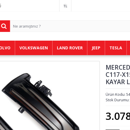
Ş
TL
OLVO
VOLKSWAGEN
LAND ROVER
JEEP
TESLA
MERCED
C117-X1
KAYAR L
Ürün Kodu:
5
Stok Durumu
3.07