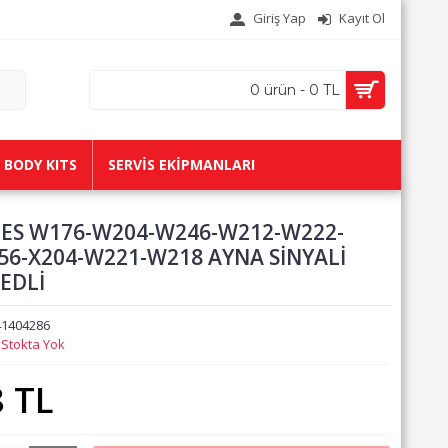
Giriş Yap
Kayıt Ol
0 ürün - 0 TL
BODY KITS
SERVİS EKİPMANLARI
ES W176-W204-W246-W212-W222-
56-X204-W221-W218 AYNA SİNYALİ
EDLİ
41404286
:
Stokta Yok
8 TL