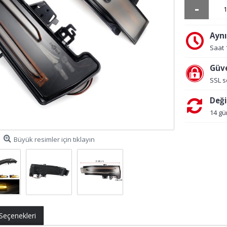
-
Aynı
Saat 
Güve
SSL s
Deği
14 gü
Büyük resimler için tıklayın
 Seçenekleri